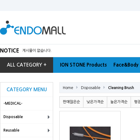
NOTICE
게시물이 없습니다.
ALL CATEGORY +
ION STONE Products
Face&Body 
Home
Disposable
Cleaning Brush
CATEGORY MENU
판매많은순
낮은가격순
높은가격순
평
-MEDICAL-
Disposable
Reusable