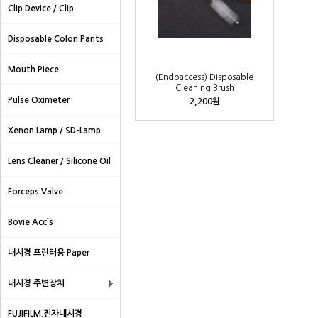
Clip Device / Clip
Disposable Colon Pants
Mouth Piece
(Endoaccess) Disposable
Cleaning Brush
Pulse Oximeter
2,200원
Xenon Lamp / SD-Lamp
Lens Cleaner / Silicone Oil
Forceps Valve
Bovie Acc`s
내시경 프린터용 Paper
내시경 주변장치
FUJIFILM.전자내시경