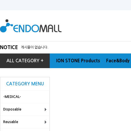
NOTICE
게시물이 없습니다.
ALL CATEGORY +
ION STONE Products
Face&Body 
CATEGORY MENU
-MEDICAL-
Disposable
Reusable