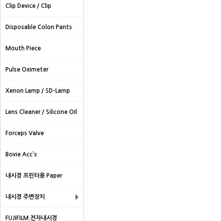
Clip Device / Clip
Disposable Colon Pants
Mouth Piece
Pulse Oximeter
Xenon Lamp / SD-Lamp
Lens Cleaner / Silicone Oil
Forceps Valve
Bovie Acc`s
내시경 프린터용 Paper
내시경 주변장치
FUJIFILM.전자내시경