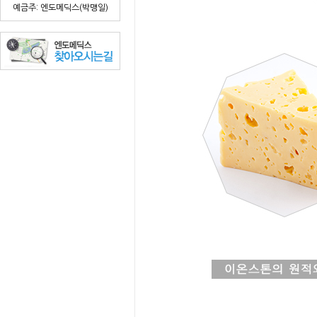
예금주: 엔도메딕스(박맹일)