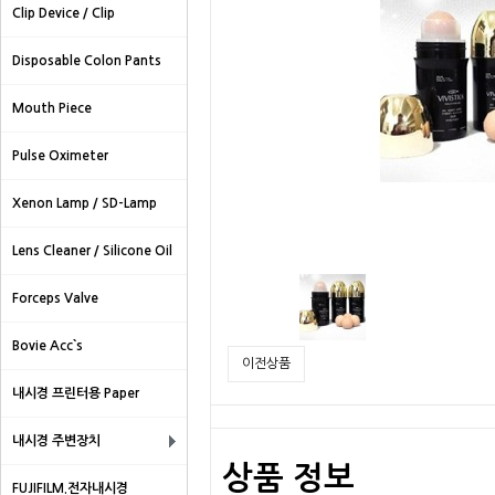
Clip Device / Clip
Disposable Colon Pants
Mouth Piece
Pulse Oximeter
Xenon Lamp / SD-Lamp
Lens Cleaner / Silicone Oil
Forceps Valve
Bovie Acc`s
이전상품
내시경 프린터용 Paper
내시경 주변장치
상품 정보
FUJIFILM.전자내시경