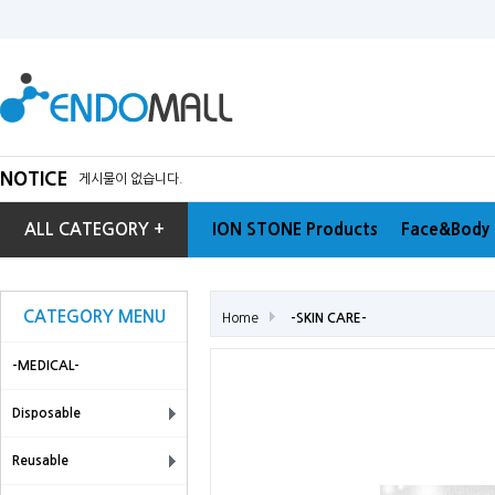
NOTICE
게시물이 없습니다.
ALL CATEGORY +
ION STONE Products
Face&Body 
CATEGORY MENU
Home
-SKIN CARE-
-MEDICAL-
Disposable
Reusable