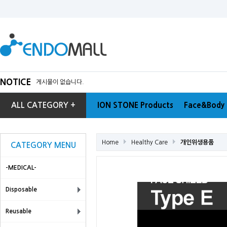
NOTICE
게시물이 없습니다.
ALL CATEGORY +
ION STONE Products
Face&Body 
Home
Healthy Care
개인위생용품
CATEGORY MENU
-MEDICAL-
Disposable
Reusable