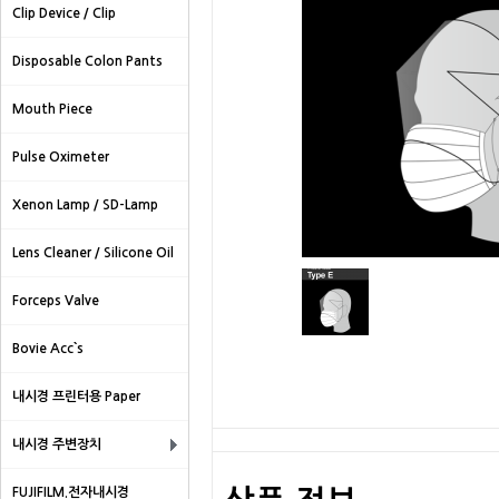
Clip Device / Clip
Disposable Colon Pants
Mouth Piece
Pulse Oximeter
Xenon Lamp / SD-Lamp
Lens Cleaner / Silicone Oil
Forceps Valve
Bovie Acc`s
내시경 프린터용 Paper
내시경 주변장치
FUJIFILM.전자내시경