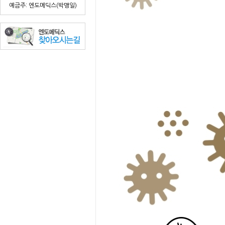
예금주: 엔도메딕스(박맹일)